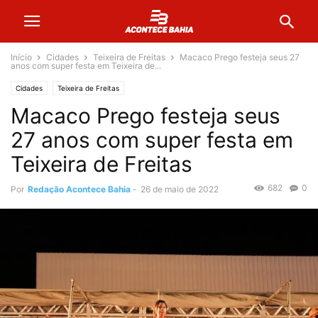
Início
Cidades
Teixeira de Freitas
Macaco Prego festeja seus 27
anos com super festa em Teixeira de...
Cidades
Teixeira de Freitas
Macaco Prego festeja seus
27 anos com super festa em
Teixeira de Freitas
682
0
Por
Redação Acontece Bahia
-
26 de maio de 2022