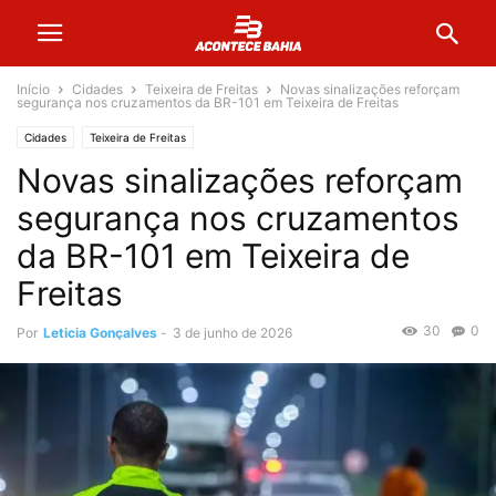
Início
Cidades
Teixeira de Freitas
Novas sinalizações reforçam
segurança nos cruzamentos da BR-101 em Teixeira de Freitas
Cidades
Teixeira de Freitas
Novas sinalizações reforçam
segurança nos cruzamentos
da BR-101 em Teixeira de
Freitas
30
0
Por
Leticia Gonçalves
-
3 de junho de 2026