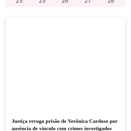
25
°
25
°
26
°
27
°
28
°
Justiça revoga prisão de Verônica Cardoso por
ausência de vínculo com crimes investigados