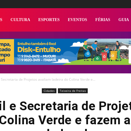
S
CULTURA
ESPORTES
EVENTOS
FÉRIAS
GUIA
e Secretaria de Projetos avaliam ladeira do Colina Verde e...
Cidades
Teixeira de Freitas
l e Secretaria de Proj
 Colina Verde e fazem a