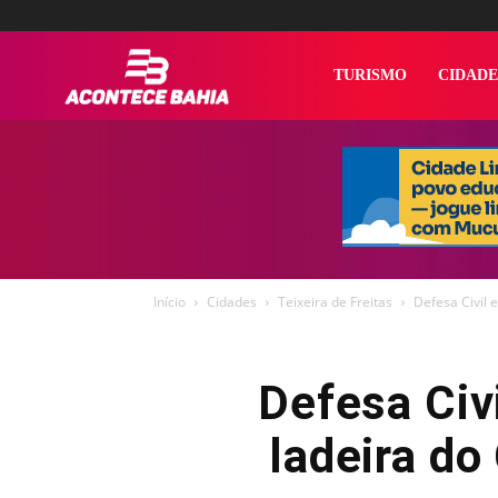
Acontece
TURISMO
CIDADE
Bahia
Início
Cidades
Teixeira de Freitas
Defesa Civil 
Defesa Civi
ladeira do