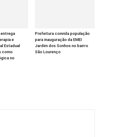
 entrega
Prefeitura convida população
erapia e
para inauguração da EMEI
al Estadual
Jardim dos Sonhos no bairro
as como
São Lourenço
ógica no