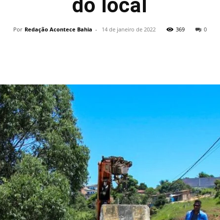
do local
Por
Redação Acontece Bahia
-
14 de janeiro de 2022
369
0