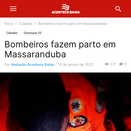
Início
Cidades
Bombeiros fazem parto em Massaranduba
Cidades
Destaque 02
Bombeiros fazem parto em
Massaranduba
321
0
Por
Redação Acontece Bahia
-
10 de janeiro de 2022