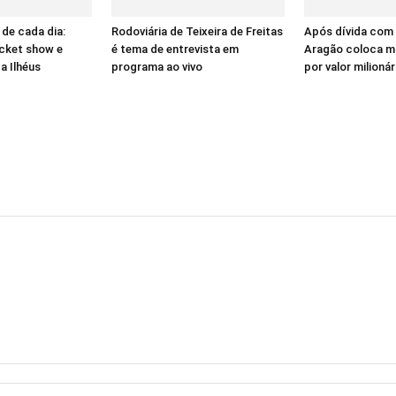
 de cada dia:
Rodoviária de Teixeira de Freitas
Após dívida com
ocket show e
é tema de entrevista em
Aragão coloca m
 a Ilhéus
programa ao vivo
por valor milionár