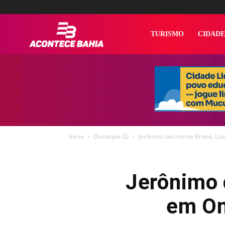
Acontece
TURISMO
CIDADE
Bahia
Início
Destaque 02
Jerônimo desmente Bruno, Lula
Jerônimo 
em On