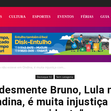
S
CULTURA
ESPORTES
EVENTOS
FÉRIAS
GUIA
 não esteve em Ondina, é muita injustiça com...
Destaque 02
Sem categoria
desmente Bruno, Lula 
dina, é muita injustiça