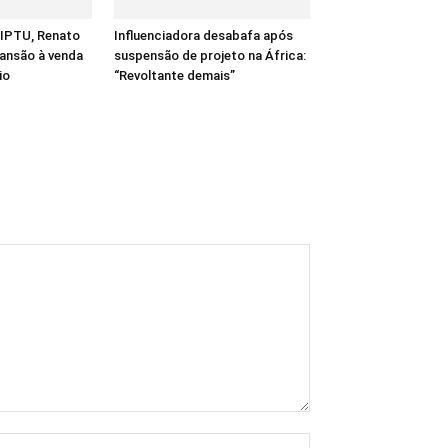
 IPTU, Renato
Influenciadora desabafa após
ansão à venda
suspensão de projeto na África:
io
“Revoltante demais”