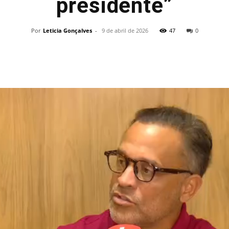
presidente”
Por
Leticia Gonçalves
-
9 de abril de 2026
47
0