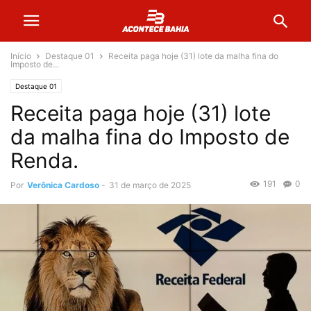
Início
Destaque 01
Receita paga hoje (31) lote da malha fina do
Imposto de...
Destaque 01
Receita paga hoje (31) lote
da malha fina do Imposto de
Renda.
191
0
Por
Verônica Cardoso
-
31 de março de 2025