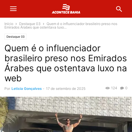
Início
Destaque 03
Quem é o influenciador brasileiro preso nos
Emirados Árabes que ostentava luxo...
Destaque 03
Quem é o influenciador
brasileiro preso nos Emirados
Árabes que ostentava luxo na
web
124
0
Por
Leticia Gonçalves
-
17 de setembro de 2025