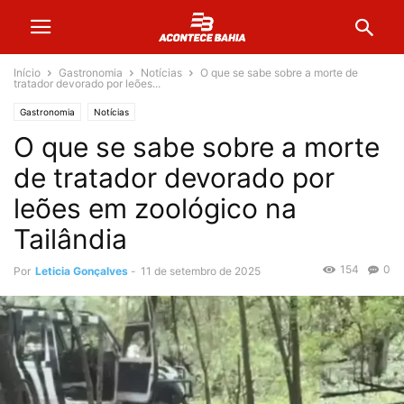
Início
Gastronomia
Notícias
O que se sabe sobre a morte de
tratador devorado por leões...
Gastronomia
Notícias
O que se sabe sobre a morte
de tratador devorado por
leões em zoológico na
Tailândia
154
0
Por
Leticia Gonçalves
-
11 de setembro de 2025