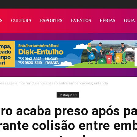
S
CULTURA
ESPORTES
EVENTOS
FÉRIAS
GUIA
passageira morrer durante colisão entre embarcações; entenda
Destaque 01
ro acaba preso após p
rante colisão entre em