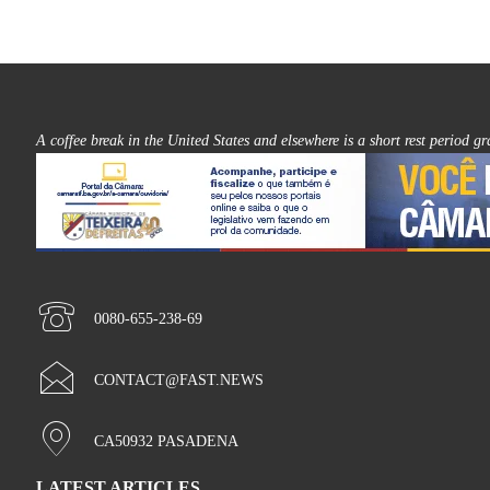
A coffee break in the United States and elsewhere is a short rest period g
0080-655-238-69
CONTACT@FAST.NEWS
CA50932 PASADENA
LATEST ARTICLES