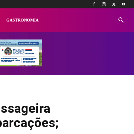
GASTRONOMIA
assageira
barcações;