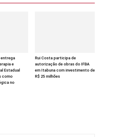
 entrega
Rui Costa participa de
erapia e
autorização de obras do IFBA
al Estadual
em Itabuna com investimento de
as como
R$ 25 milhões
ógica no