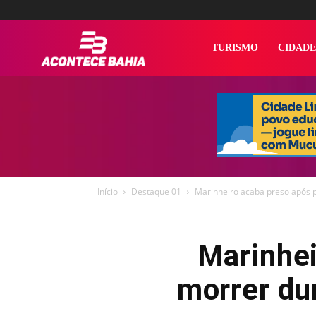
Acontece
TURISMO
CIDADE
Bahia
Início
Destaque 01
Marinheiro acaba preso após 
Marinhei
morrer du