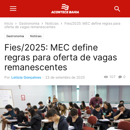
Início
Gastronomia
Notícias
Fies/2025: MEC define regras para
oferta de vagas remanescentes
Gastronomia
Notícias
Fies/2025: MEC define
regras para oferta de vagas
remanescentes
107
0
Por
Leticia Gonçalves
-
23 de setembro de 2025