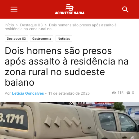
Início
Destaque 03
Dois homens são presos após assalto à
residência na zona rural no...
Destaque 03
Gastronomia
Notícias
Dois homens são presos
após assalto à residência na
zona rural no sudoeste
baiano
115
0
Por
Leticia Gonçalves
-
11 de setembro de 2025