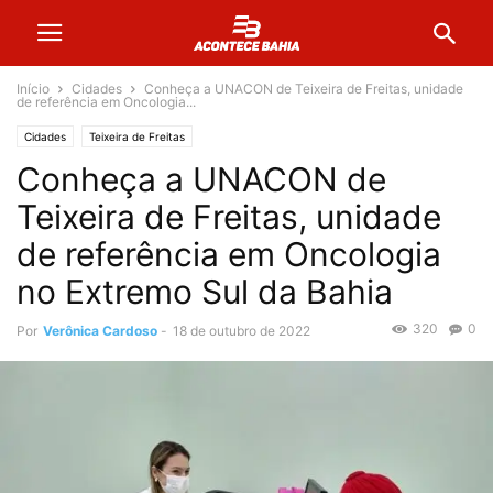
Início
Cidades
Conheça a UNACON de Teixeira de Freitas, unidade
de referência em Oncologia...
Cidades
Teixeira de Freitas
Conheça a UNACON de
Teixeira de Freitas, unidade
de referência em Oncologia
no Extremo Sul da Bahia
320
0
Por
Verônica Cardoso
-
18 de outubro de 2022