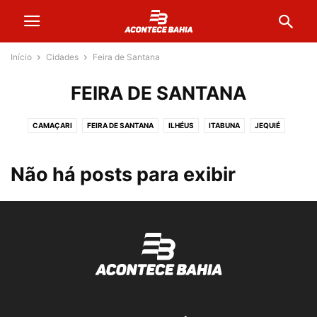
Início
Cidades
Feira de Santana
FEIRA DE SANTANA
CAMAÇARI
FEIRA DE SANTANA
ILHÉUS
ITABUNA
JEQUIÉ
JUAZEIRO
LAURO DE FREITAS
MUCURI
SALVADOR
TEIXEIRA DE FREITAS
VITÓRIA DA CONQUISTA
Não há posts para exibir