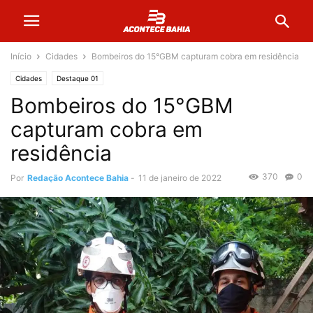
Início
Cidades
Bombeiros do 15°GBM capturam cobra em residência
Cidades
Destaque 01
Bombeiros do 15°GBM
capturam cobra em
residência
370
0
Por
Redação Acontece Bahia
-
11 de janeiro de 2022